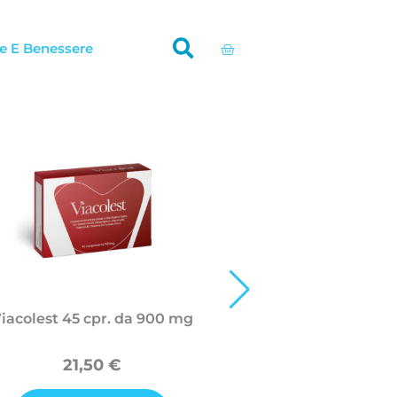
Carrello
e E Benessere
iacolest 45 cpr. da 900 mg
IdroDr
21,50
€