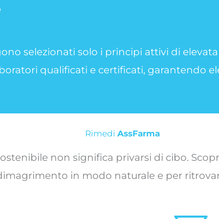
e
no selezionati solo i principi attivi di eleva
oratori qualificati e certificati, garantendo el
Rimedi
AssFarma
enibile non significa privarsi di cibo. Scopri i
 dimagrimento in modo naturale e per ritrovare