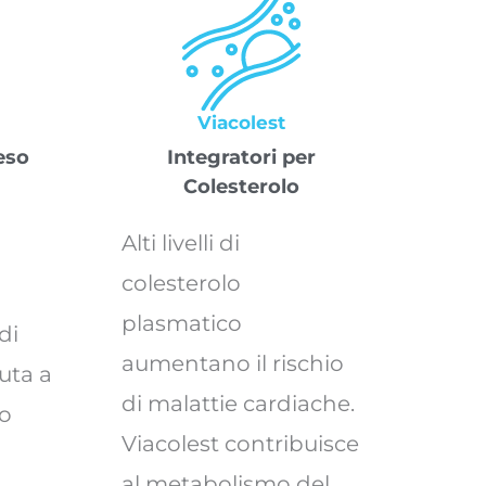
Viacolest
eso
Integratori per
Colesterolo
Alti livelli di
colesterolo
plasmatico
di
aumentano il rischio
iuta a
di malattie cardiache.
uo
Viacolest contribuisce
al metabolismo del