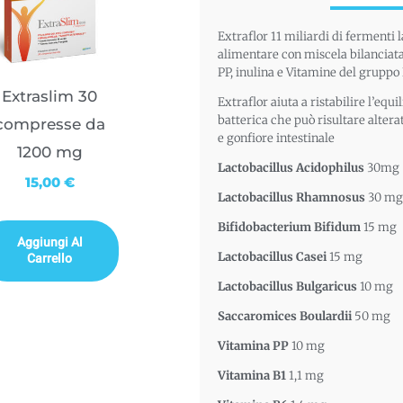
Extraflor 11 miliardi di fermenti l
alimentare con miscela bilanciata 
PP, inulina e Vitamine del gruppo 
Extraslim 30
Extraflor aiuta a ristabilire l’equi
batterica che può risultare altera
compresse da
e gonfiore intestinale
1200 mg
Lactobacillus Acidophilus
30mg
15,00
€
Lactobacillus Rhamnosus
30 mg
Bifidobacterium Bifidum
15 mg
Aggiungi Al
Carrello
Lactobacillus Casei
15 mg
Lactobacillus Bulgaricus
10 mg
Saccaromices Boulardii
50 mg
Vitamina PP
10 mg
Vitamina B1
1,1 mg