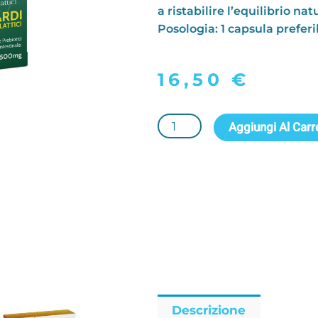
a ristabilire l’equilibrio nat
Posologia: 1 capsula prefer
16,50
€
Extraflor
Aggiungi Al Carr
fermenti
lattici
15
capsule
da
500
mg
quantità
Descrizione