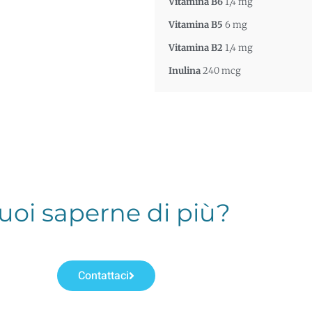
Vitamina B6
1,4 mg
Vitamina B5
6 mg
Vitamina B2
1,4 mg
Inulina
240 mcg
uoi saperne di più?
Contattaci