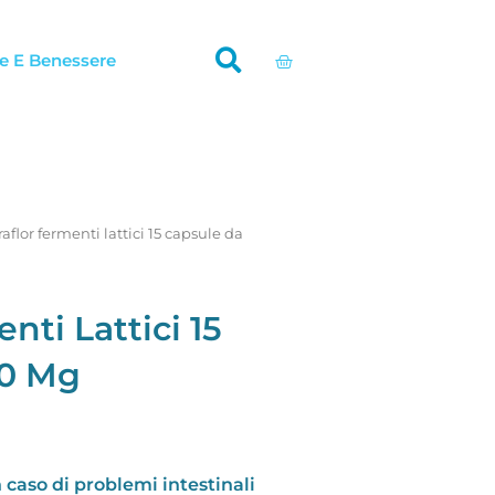
Carrello
e E Benessere
raflor fermenti lattici 15 capsule da
nti Lattici 15
00 Mg
n caso di problemi intestinali