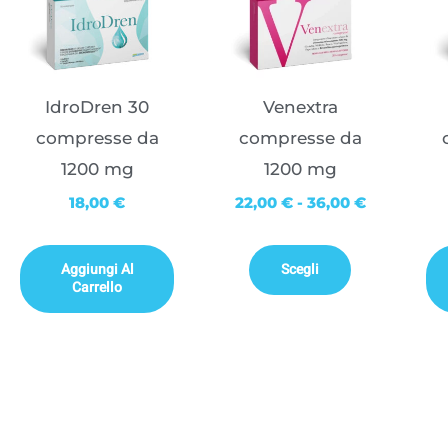
di
prodotto
prezzo:
da
ha
22,00 €
a
più
36,00 €
IdroDren 30
Venextra
varianti.
compresse da
compresse da
Le
1200 mg
1200 mg
opzioni
18,00
€
22,00
€
-
36,00
€
possono
essere
Aggiungi Al
Scegli
scelte
Carrello
nella
pagina
del
prodotto