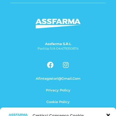
Assfarma S.r.l
Partita IVA 04479310874
F
I
a
n
c
s
Afintegratori@gmail.com
e
t
b
a
Privacy Policy
o
g
o
r
Cookie Policy
k
a
m
Termini E Condizioni
Gestisci Consenso Cookie