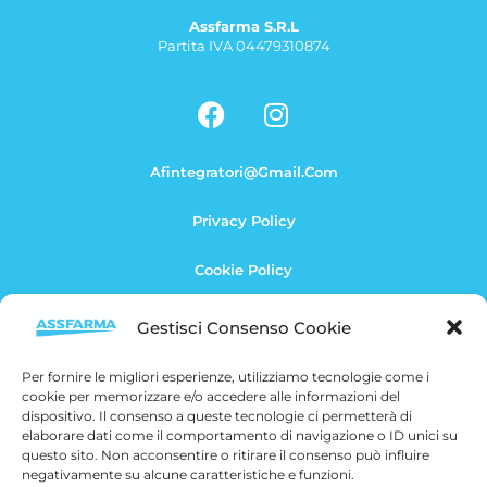
Assfarma S.r.l
Partita IVA 04479310874
F
I
a
n
c
s
Afintegratori@gmail.com
e
t
b
a
Privacy Policy
o
g
o
r
Cookie Policy
k
a
m
Termini E Condizioni
Gestisci Consenso Cookie
Per fornire le migliori esperienze, utilizziamo tecnologie come i
cookie per memorizzare e/o accedere alle informazioni del
dispositivo. Il consenso a queste tecnologie ci permetterà di
elaborare dati come il comportamento di navigazione o ID unici su
questo sito. Non acconsentire o ritirare il consenso può influire
negativamente su alcune caratteristiche e funzioni.